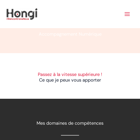
Aller
au
contenu
Accompagnement Numérique
Passez à la vitesse supérieure !
Ce que je peux vous apporter
Mes domaines de compétences